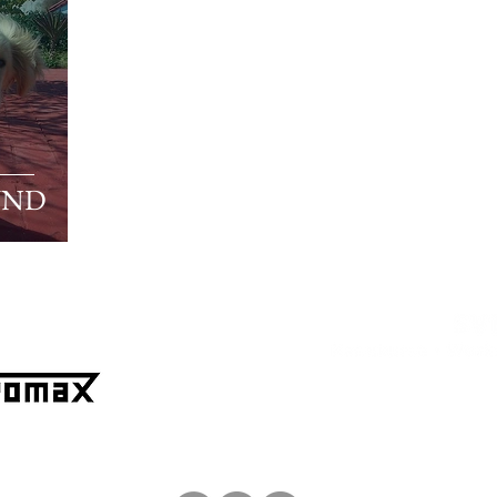
UND
Spe
+49 173 95