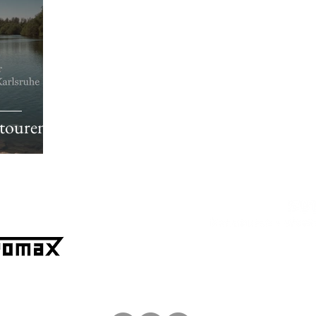
touren
Spe
+49 173 95