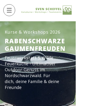
Kurse & Workshops 2026
RABENSCHWARZE
GAUMENFREUDEN
Feuerwerkstatt & Wilde
Feuerküche - Ultimativer
Outdoor-Genuss im
Nordschwarzwald. Für
dich,
deine Familie & deine
Freunde