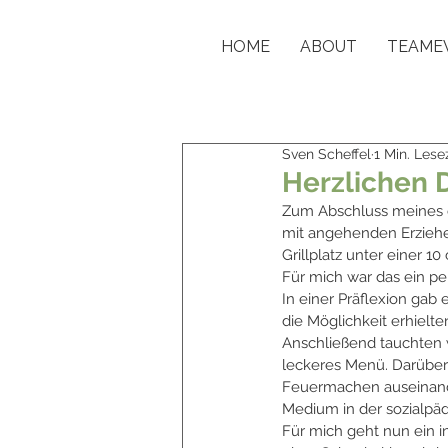
HOME
ABOUT
TEAME
Sven Scheffel
1 Min. Lese
Herzlichen 
Zum Abschluss meines e
mit angehenden Erzieher
Grillplatz unter einer 
Für mich war das ein pe
In einer Präflexion gab
die Möglichkeit erhiel
Anschließend tauchten 
leckeres Menü. Darüber 
Feuermachen auseinande
Medium in der sozialpäd
Für mich geht nun ein i