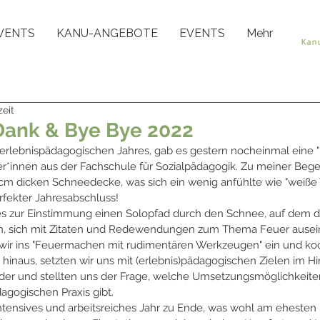
VENTS
KANU-ANGEBOTE
EVENTS
Mehr
zeit
Dank & Bye Bye 2022
rlebnispädagogischen Jahres, gab es gestern nocheinmal eine "
*innen aus der Fachschule für Sozialpädagogik. Zu meiner Begei
10 cm dicken Schneedecke, was sich ein wenig anfühlte wie "weiße
rfekter Jahresabschluss!
 es zur Einstimmung einen Solopfad durch den Schnee, auf dem d
ten, sich mit Zitaten und Redewendungen zum Thema Feuer ausei
wir ins "Feuermachen mit rudimentären Werkzeugen" ein und koc
hinaus, setzten wir uns mit (erlebnis)pädagogischen Zielen im Hin
r und stellten uns der Frage, welche Umsetzungsmöglichkeiten 
agogischen Praxis gibt.
ntensives und arbeitsreiches Jahr zu Ende, was wohl am ehesten