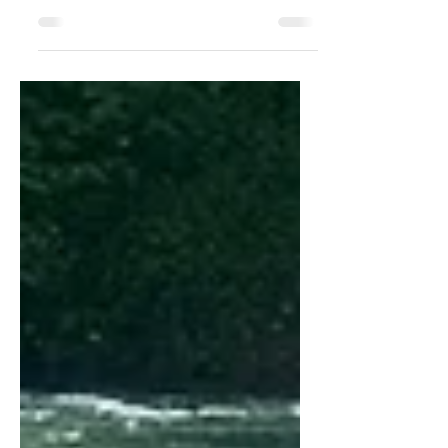
Am 3. August 2025 feiert mein
Verband, die American Canoe
Association (ACA), ihr 145-jähriges
Bestehen. Zu diesem Anlass wurde
das „ACA...