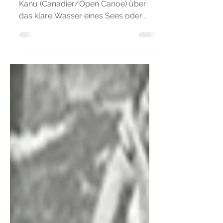
Stell dir vor, du gleitest mit deinem
Kanu (Canadier/Open Canoe) über
das klare Wasser eines Sees oder
spürst die mal sanfte, mal rasante
Strömung auf einem Fluss. Die Sonne
wärmt dein Gesicht, während du die
Natur aus einer ganz neuen
Perspektive entdeckst. In meinen
Kanukursen lernst du nicht nur die
Grundlagen der Paddeltechnik,
sondern erlebst auch, wie viel Freude
es macht, sich sicher und
selbstbewusst auf dem Wasser zu
bewegen.