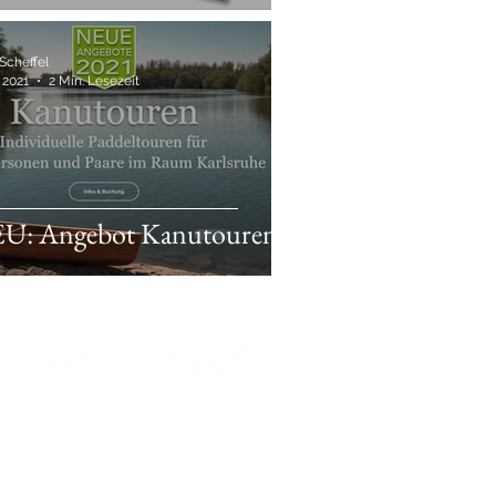
Scheffel
. 2021
2 Min. Lesezeit
U: Angebot Kanutouren
Kontakt:
yerer Str. 17 | 76287 Rheinstetten
7 58 37 |
kontakt@sven-scheffel.de