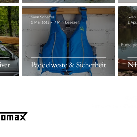
Sven Scheffel
Sven 
2. Mai 2021
3 Min. Lesezeit
1. Apr
ver
Paddelweste & Sicherheit
NE
Spe
+49 173 95