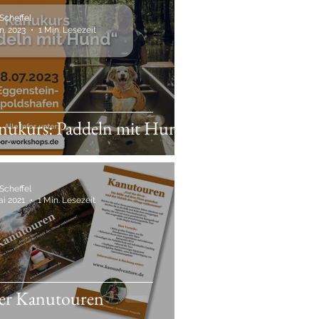
Scheffel
n. 2023
1 Min. Lesezeit
nukurs: Paddeln mit Hund
Scheffel
ai 2021
1 Min. Lesezeit
yer Kanutouren