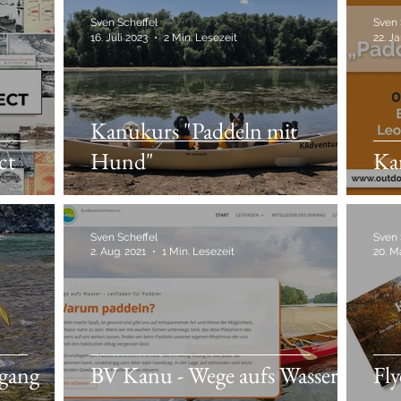
Sven Scheffel
Sven 
16. Juli 2023
2 Min. Lesezeit
22. Ja
Kanukurs "Paddeln mit
ct
Hund"
Ka
Sven Scheffel
Sven 
2. Aug. 2021
1 Min. Lesezeit
20. M
gang
BV Kanu - Wege aufs Wasser
Fl